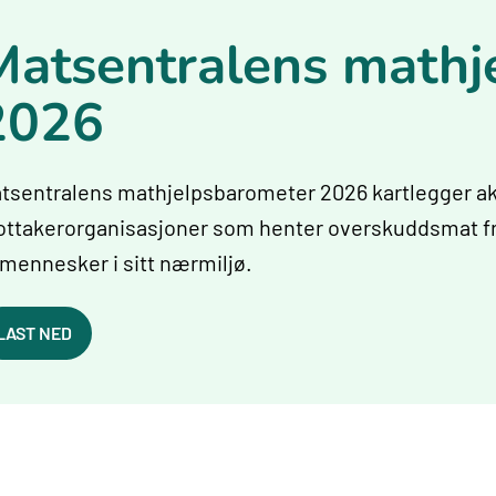
Matsentralens mathj
2026
tsentralens mathjelpsbarometer 2026 kartlegger akt
ttakerorganisasjoner som henter overskuddsmat fra 
l mennesker i sitt nærmiljø.
LAST NED