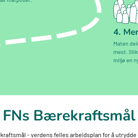
4. Me
Maten del
mest. Sli
miljø en n
FNs Bærekraftsmål
rekraftsmål - verdens felles arbeidsplan for å utrydd