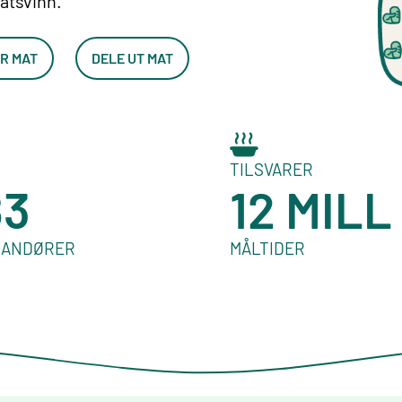
atsvinn.
R MAT
DELE UT MAT
TILSVARER
83
12 MILL
RANDØRER
MÅLTIDER