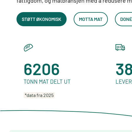
fattigdom, og matbransjen med å redusere m
STØTT ØKONOMISK
MOTTA MAT
DONÉ
6206
3
TONN MAT DELT UT
LEVE
*data fra 2025