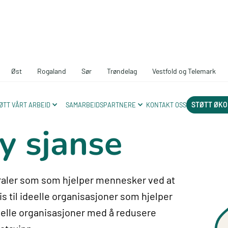
Øst
Rogaland
Sør
Trøndelag
Vestfold og Telemark
mennesker
STØTT ØKO
ØTT VÅRT ARBEID
SAMARBEIDSPARTNERE
KONTAKT OSS
y sjanse
traler som som hjelper mennesker ved at
 til ideelle organisasjoner som hjelper
eelle organisasjoner med å redusere