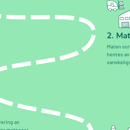
2. Ma
Maten sor
hentes av
vanskeligs
vering av
 av matposer.