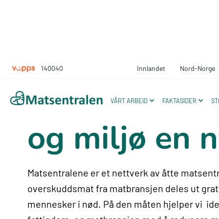
140040
Innlandet
Nord-Norge
Vi gir mat, 
VÅRT ARBEID
FAKTASIDER
ST
og miljø en n
Matsentralene er et nettverk av åtte matsen
overskuddsmat fra matbransjen deles ut gratis
mennesker i nød. På den måten hjelper vi id