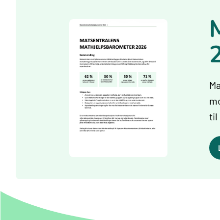
Ma
mo
ti