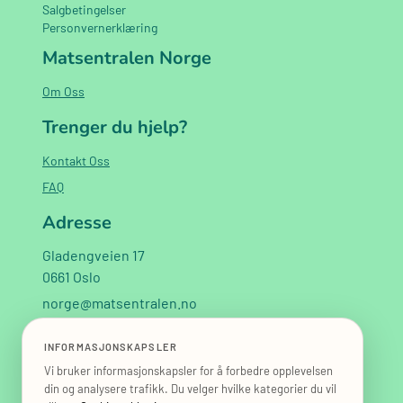
Salgbetingelser
Personvernerklæring
Matsentralen Norge
Om Oss
Trenger du hjelp?
Kontakt Oss
FAQ
Adresse
Gladengveien 17
0661 Oslo
norge@matsentralen.no
+47 40 02 02 60
INFORMASJONSKAPSLER
Vi bruker informasjonskapsler for å forbedre opplevelsen
din og analysere trafikk. Du velger hvilke kategorier du vil