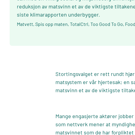
reduksjon av matsvinn et av de viktigste tiltaken
siste klimarapporten underbygger.
Matvett, Spis opp maten, TotalCtrl, Too Good To Go, Foo
Stortingsvalget er rett rundt hj
matsystem er vår hjertesak; en s
matsvinn et av de viktigste tilta
Mange engasjerte aktører jobber 
som nettverk mener at myndighet
matsvinnet som de har forpliktet N