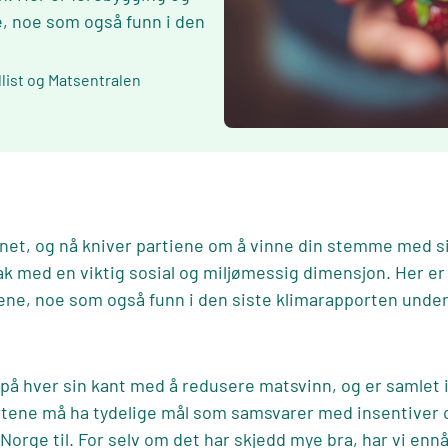
e, noe som også funn i den
dlist og Matsentralen
ørnet, og nå kniver partiene om å vinne din stemme med s
ak med en viktig sosial og miljømessig dimensjon. Her er
kene, noe som også funn i den siste
klimarapporten
under
på hver sin kant med å redusere matsvinn, og er samlet 
ene må ha tydelige mål som samsvarer med insentiver og
orge til. For selv om det har skjedd mye bra, har vi ennå 