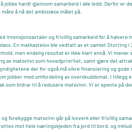
e å jobbe hardt gjennom samarbeid i alle ledd. Derfor er de
måte å nå det ambisiøse målet på.
ed intensjonsavtaler og frivillig samarbeid for å halvere
lass. En matkastelov ble vedtatt av et samlet Storting i 
nnhold, men endelig resultat er ikke klart ennå. Vi mener
ng av matsvinn som hovedprioritet, samt gjøre det attra
yndighetene der for også må sikre finansiering og gode
om jobber med omfordeling av overskuddsmat. I tillegg er
iltak som bidrar til å redusere matsvinn. Vi er spente på 
 og forebygge matsvinn går på lovverk eller frivillig sama
 rettes mot hele næringskjeden fra jord til bord, og inklu