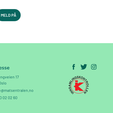
esse
ngveien 17
Oslo
e@matsentralen.no
0 02 02 60