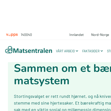
140040
Innlandet
Nord-Norge
VÅRT ARBEID
FAKTASIDER
ST
September 13, 2021
Sammen om et bær
matsystem
Stortingsvalget er rett rundt hjørnet, og nå knive
stemme med sine hjertesaker. Et bærekraftig mat
sak med en viktig sosial og miljømessig dimensjo