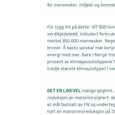
for mennesker, miljøet og lommebo
For tygg litt på dette: 417 000 ton
verdikjedeledd, inkludert forbru
mettet 850 000 mennesker. Regner
kroner.
Å kaste spisbar mat betyr
energi med mer. Bare i Norge til
prosent av klimagassutslippene fr
tredje største klimautslippet i v
DET ER LIKEVEL
mange lysglimt,
reduksjon av matsvinn
signert, d
et mål fastsatt av FN og underte
hatt en matsvinnsreduksjon på 12 p