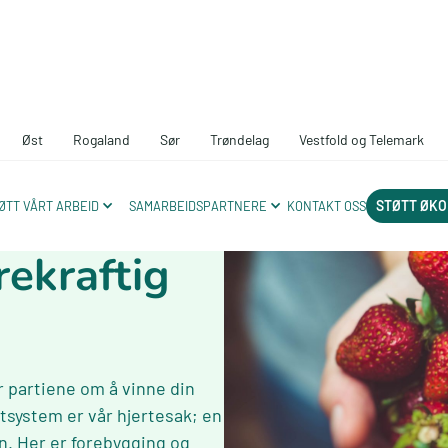
Øst
Rogaland
Sør
Trøndelag
Vestfold og Telemark
STØTT ØKO
ØTT VÅRT ARBEID
SAMARBEIDSPARTNERE
KONTAKT OSS
ekraftig
r partiene om å vinne din
system er vår hjertesak; en
n. Her er forebygging og