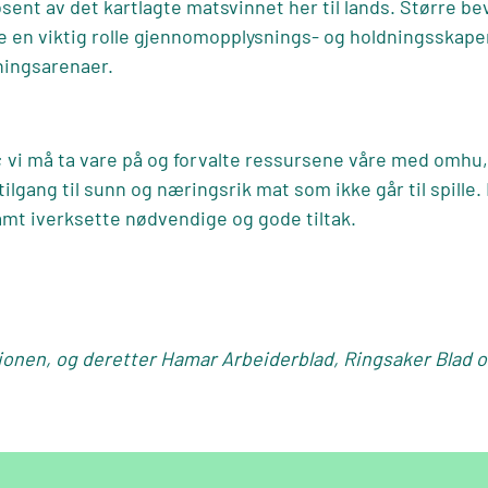
osent av det kartlagte matsvinnet her til lands. Større b
e en viktig rolle gjennomopplysnings- og holdningsskapen
ningsarenaer.
; vi må ta vare på og forvalte ressursene våre med omhu, 
ilgang til sunn og næringsrik mat som ikke går til spille. 
amt iverksette nødvendige og gode tiltak.
ionen
, og deretter
Hamar Arbeiderblad
,
Ringsaker Blad
o