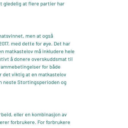
t gledelig at flere partier har
 matsvinnet, men at også
2017, med dette for øye. Det har
 en matkastelov må inkludere hele
ktivt å donere overskuddsmat til
 rammebetingelser for både
 det viktig at en matkastelov
den neste Stortingsperioden og
rbeid, eller en kombinasjon av
derer forbrukere. For forbrukere