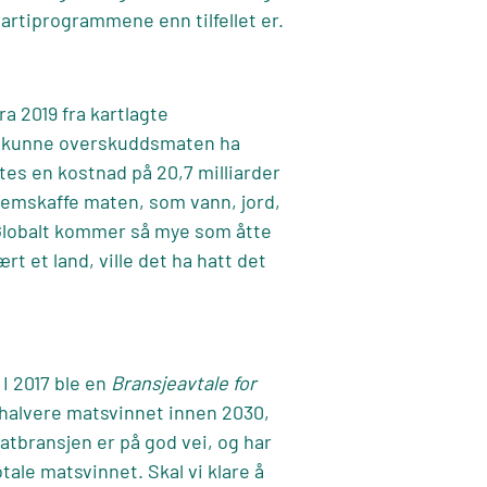
artiprogrammene enn tilfellet er.
fra 2019 fra kartlagte
isk kunne overskuddsmaten ha
stes en kostnad på
20,7 milliarder
remskaffe maten, som vann, jord,
 Globalt kommer så mye som åtte
t et land, ville det ha hatt det
I 2017 ble en
Bransjeavtale for
 halvere matsvinnet innen 2030,
atbransjen er på god vei, og har
tale matsvinnet. Skal vi klare å