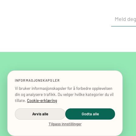
INFORMASJONSKAPSLER
Vi bruker informasjonskapsler for å forbedre opplevelsen
din og analysere trafikk. Du velger hvilke kategorier du vil
Org. Nr. 919 702 974
tillate.
Cookie-erklæring
© 2025 Matsentralen Norge, All rights reserved.
Avvis alle
Godta alle
Salgbetingelser
Tilpass innstillinger
Personvernerklæring