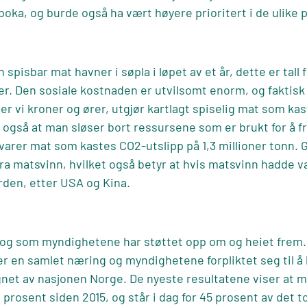
ka, og burde også ha vært høyere prioritert i de ulike p
n spisbar mat havner i søpla i løpet av et år, dette er tall 
ker. Den sosiale kostnaden er utvilsomt enorm, og fakt
 vi kroner og ører, utgjør kartlagt spiselig mat som ka
 også at man sløser bort ressursene som er brukt for å f
svarer mat som kastes CO2-utslipp på 1,3 millioner tonn.
a matsvinn, hvilket også betyr at hvis matsvinn hadde vær
erden, etter USA og Kina.
 og som myndighetene har støttet opp om og heiet frem. 
er en samlet næring og myndighetene forpliktet seg til å
gnet av nasjonen Norge. De nyeste resultatene viser at m
rosent siden 2015, og står i dag for 45 prosent av det to