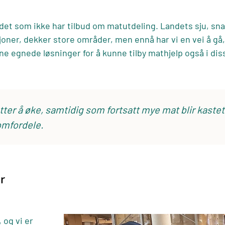
andet som ikke har tilbud om matutdeling. Landets sju, sn
oner, dekker store områder, men ennå har vi en vei å gå,
nne egnede løsninger for å kunne tilby mathjelp også i d
tter å øke, samtidig som fortsatt mye mat blir kast
omfordele.
r
 og vi er