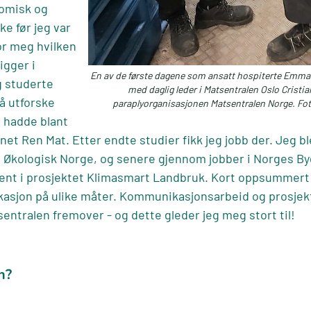
nomisk og
ke før jeg var
for meg hvilken
igger i
En av de første dagene som ansatt hospiterte Emma
eg studerte
med daglig leder i Matsentralen Oslo Cristia
 å utforske
paraplyorganisasjonen Matsentralen Norge. Foto
 hadde blant
et Ren Mat. Etter endte studier fikk jeg jobb der. Jeg b
t i Økologisk Norge, og senere gjennom jobber i Norges
nt i prosjektet Klimasmart Landbruk. Kort oppsummert h
sjon på ulike måter. Kommunikasjonsarbeid og prosjek
sentralen fremover - og dette gleder jeg meg stort til!
n?