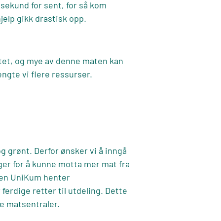
t sekund for sent, for så kom
jelp gikk drastisk opp.
stet, og mye av denne maten kan
ngte vi flere ressurser.
g grønt. Derfor ønsker vi å inngå
ger for å kunne motta mer mat fra
ten
UniKum
henter
erdige retter til utdeling. Dette
ere matsentraler.