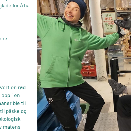
glade for å ha
nne.
vært en rød
t opp i en
aner ble til
til påske og
 økologisk
av matens