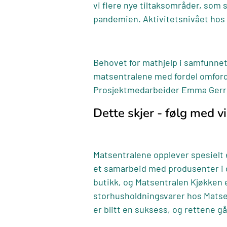
vi flere nye tiltaksområder, som s
pandemien. Aktivitetsnivået hos 
Behovet for mathjelp i samfunnet
matsentralene med fordel omfordel
Prosjektmedarbeider Emma Gerrit
Dette skjer - følg med v
Matsentralene opplever spesielt e
et samarbeid med produsenter i de
butikk, og Matsentralen Kjøkken e
storhusholdningsvarer hos Matsent
er blitt en suksess, og rettene g