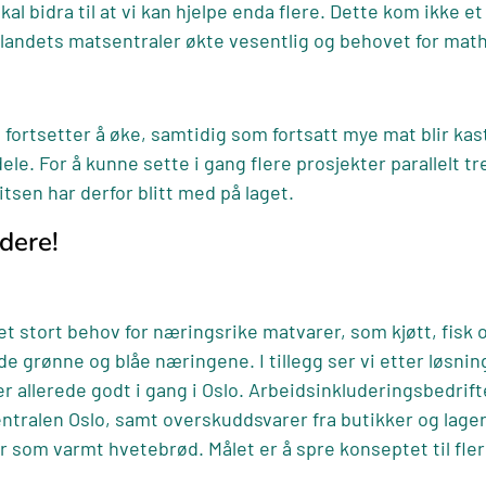
kal bidra til at vi kan hjelpe enda flere. Dette kom ikke e
landets matsentraler økte vesentlig og behovet for math
 fortsetter å øke, samtidig som fortsatt mye mat blir ka
e. For å kunne sette i gang flere prosjekter parallelt tre
sen har derfor blitt med på laget.
idere!
t stort behov for næringsrike matvarer, som kjøtt, fisk o
 grønne og blåe næringene. I tillegg ser vi etter løsnin
r allerede godt i gang i Oslo. Arbeidsinkluderingsbedrif
ralen Oslo, samt overskuddsvarer fra butikker og lager f
år som varmt hvetebrød. Målet er å spre konseptet til fl