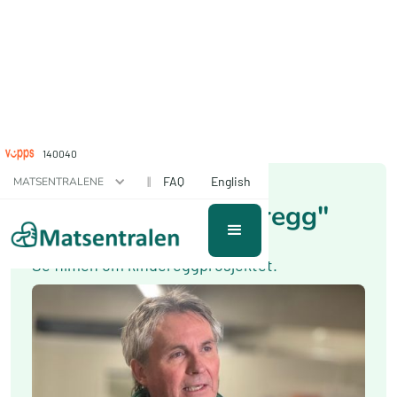
140040
April 12, 2026
||
FAQ
English
MATSENTRALENE
"Et skikkelig kinderegg"
Se filmen om kindereggprosjektet.