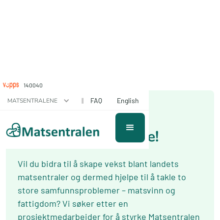
140040
December 17, 2020
||
FAQ
English
MATSENTRALENE
Ledig stillig hos
Matsentralen Norge!
Vil du bidra til å skape vekst blant landets
matsentraler og dermed hjelpe til å takle to
store samfunnsproblemer – matsvinn og
fattigdom? Vi søker etter en
prosjektmedarbeider for å styrke Matsentralen