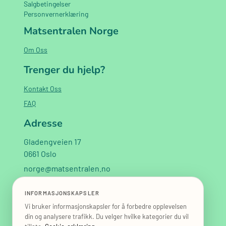
Salgbetingelser
Personvernerklæring
Matsentralen Norge
Om Oss
Trenger du hjelp?
Kontakt Oss
FAQ
Adresse
Gladengveien 17
0661 Oslo
norge@matsentralen.no
+47 40 02 02 60
INFORMASJONSKAPSLER
Vi bruker informasjonskapsler for å forbedre opplevelsen
din og analysere trafikk. Du velger hvilke kategorier du vil