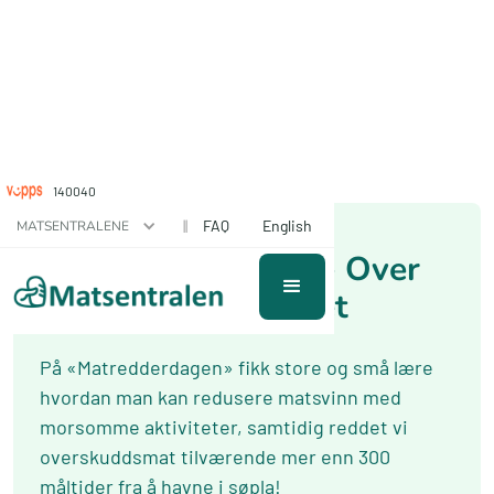
140040
December 3, 2018
||
FAQ
English
MATSENTRALENE
Matredderedagen - Over
300 måltider reddet
På «Matredderdagen» fikk store og små lære
hvordan man kan redusere matsvinn med
morsomme aktiviteter, samtidig reddet vi
overskuddsmat tilværende mer enn 300
måltider fra å havne i søpla!