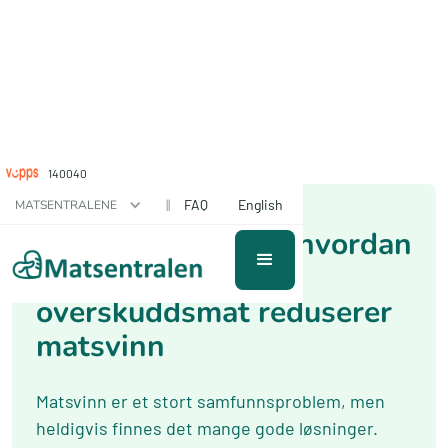
140040
June 1, 2021
||
FAQ
English
MATSENTRALENE
Bransjeavtalen og hvordan
donasjon av
overskuddsmat reduserer
matsvinn
Matsvinn er et stort samfunnsproblem, men
heldigvis finnes det mange gode løsninger.